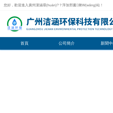
您好，歡迎進入廣州潔涵環(huán)?？萍加邢薰揪W(wǎng)站！
首頁
公司簡介
新聞中