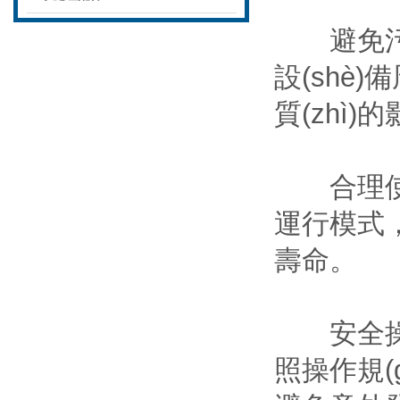
避免污染：
設(shè)
質(zhì)的影響
合理使用：
運行模式
壽命。
安全操作：
照操作規(g