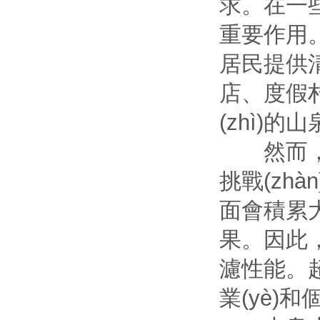
求。在一
重要作用
居民提供清
店、度
(zhì)的山
然而，山
挑戰(zhàn
面會積累大
果。因此
濾性能。超
業(yè)和