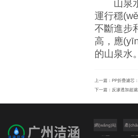
山泉水處
運行穩(w
不斷進步和創
高，應(y
的山泉水
上一篇：
PP折疊濾芯
下一篇：
反滲透加超濾
網(wǎng)站
產(chǎ
首頁
展