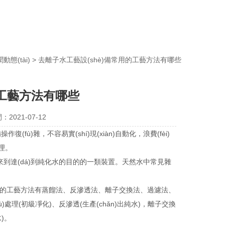
動態(tài)
> 去離子水工藝設(shè)備常用的工藝方法有哪些
的工藝方法有哪些
：2021-07-12
fù)雜，不容易實(shí)現(xiàn)自動化，浪費(fèi)
處理。
來到達(dá)到純化水的目的的一類裝置。天然水中常見雜
ì)的工藝方法有蒸餾法、反滲透法、離子交換法、過濾法、
處理(初級凈化)、反滲透(生產(chǎn)出純水)，離子交換
。