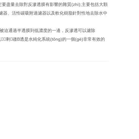
定要盡量去除對反滲透膜有影響的雜質(zhì);主要包括大顆
ì)精密過濾器、活性碳吸附過濾器以及軟化樹脂針對性地去除水中
被迫通過半透膜到低濃度的一邊，反滲透可以濾除
募兓剩礉B透是水純化系統(tǒng)的一個(gè)非常有效的