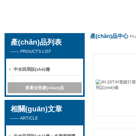
廣州潔涵環(huán)?？萍加邢薰?/span>
產(chǎn)品中心
Pr
產(chǎn)品列表
—— PROUCTS LIST
中水回用設(shè)備
查看全部產(chǎn)品
相關(guān)文章
—— ARTICLE