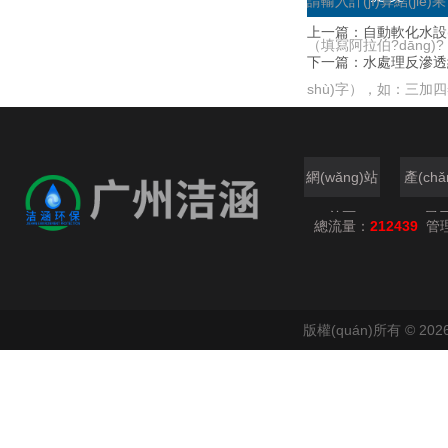
請輸入計(jì)算結(jié)果
上一篇：
自動軟化水設(
（填寫阿拉伯?dāng)?
下一篇：
水處理反滲透純
shù)字），如：三加四
網(wǎng)站
產(chǎ
首頁
展
總流量：
212439
管
版權(quán)所有 © 2