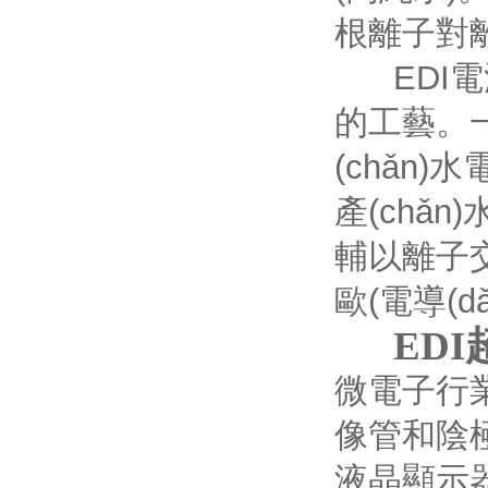
根離子對離
EDI電滲
的工藝
(chǎn)水
產(chǎn
輔以離子交
歐(電導(dǎ
EDI超
微電子行業(y
像管和陰極射
液晶顯示器的