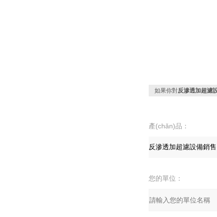
如果你對
反滲透加超濾
產(chǎn)品：
您的單位：